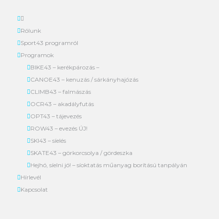
Rólunk
Sport43 programról
Programok
BIKE43 – kerékpározás –
CANOE43 – kenuzás / sárkányhajózás
CLIMB43 – falmászás
OCR43 – akadályfutás
OPT43 – tájevezés
ROW43 – evezés ÚJ!
SKI43 – síelés
SKATE43 – görkorcsolya / gördeszka
Hejhó, síelni jó! – síoktatás műanyag borítású tanpályán
Hírlevél
Kapcsolat