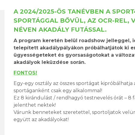
A 2024/2025-ÖS TANÉVBEN A SPOR
SPORTÁGGAL BŐVÜL, AZ OCR-REL, 
NÉVEN AKADÁLY FUTÁSSAL.
A program keretén belül roadshow jelleggel, 
telepített akadálypályákon próbálhatjátok ki e
ügyességeteket és gyorsaságotokat a változa
akadályok leküzdése során.
FONTOS!
Egy-egy osztály az összes sportágat kipróbálhatja 
sportáganként csak egy alkalommal!
Ez 8 kirándulást / rendhagyó testnevelés órát – 8 
jelenthet nektek!
Várunk benneteket szeretettel, sportoljatok velün
együtt az akadályokat!