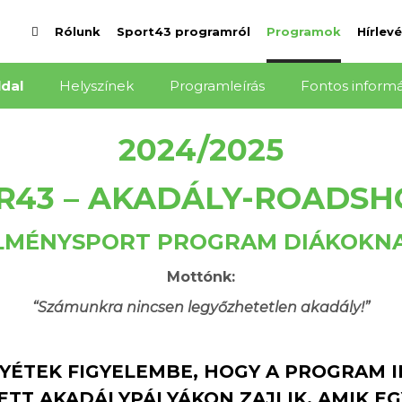
Rólunk
Sport43 programról
Programok
Hírlevé
ldal
Helyszínek
Programleírás
Fontos inform
2024/2025
R43 – AKADÁLY-ROADS
LMÉNYSPORT PROGRAM DIÁKOKN
Mottónk:
“Számunkra nincsen legyőzhetetlen akadály!”
YÉTEK FIGYELEMBE, HOGY A PROGRAM
ETT AKADÁLYPÁLYÁKON ZAJLIK,
AMIK E