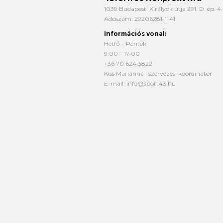
1039 Budapest, Királyok útja 291. D. ép. 4.
Adószám: 29206281-1-41
Információs vonal:
Hétfő – Péntek
9:00 – 17:00
+36 70 624 3822
Kiss Marianna I szervezési koordinátor
E-mail:
info@sport43.hu