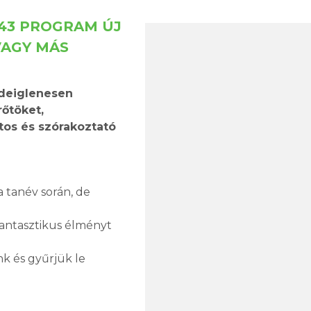
T43 PROGRAM ÚJ
VAGY MÁS
ideiglenesen
rőtöket,
tos és szórakoztató
a tanév során, de
fantasztikus élményt
k és gyűrjük le