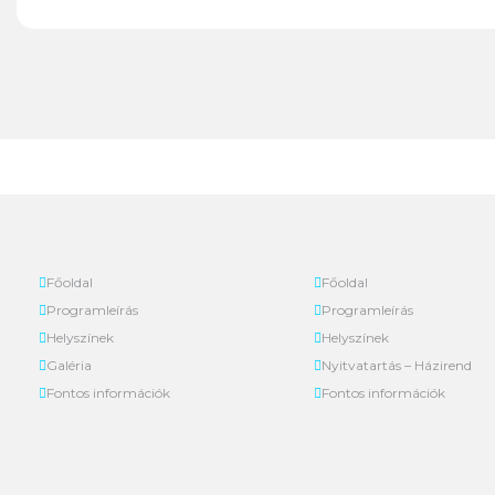
Főoldal
Főoldal
Programleírás
Programleírás
Helyszínek
Helyszínek
Galéria
Nyitvatartás – Házirend
Fontos információk
Fontos információk