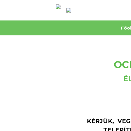
Főo
OC
É
KÉRJÜK, VEG
TELEPÍT