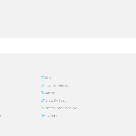
Főoldal
Programleírás
Galéria
Rajzpályázat
Fontos információk
k
Házirend