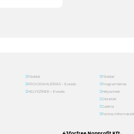
Főoldal
Főoldal
PROGRAMLEÍRÁS – Evezés
Programleírás
HELYSZÍNEK – Evezés
Helyszínek
Oktatók
Galéria
Fontos információ
43forfree Nonprofit Kft.