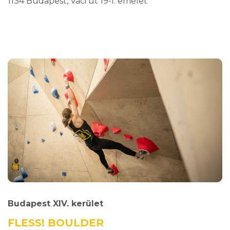
1134 Budapest, Váci út 19-I. emelet
Budapest XIV. kerület
FLESS! BOULDER