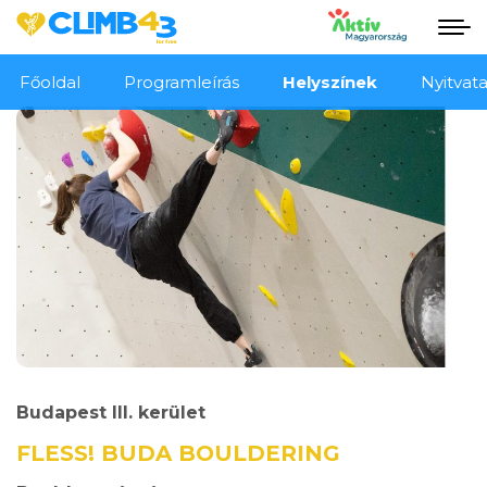
Főoldal
Programleírás
Helyszínek
Nyitvata
Budapest III. kerület
FLESS! BUDA BOULDERING