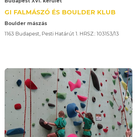
Budapest XVI. kerület
GI FALMÁSZÓ ÉS BOULDER KLUB
Boulder mászás
1163 Budapest, Pesti Határút 1. HRSZ.: 103153/13