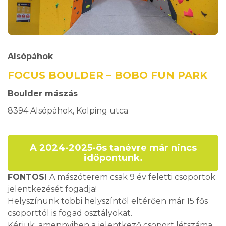
Alsópáhok
FOCUS BOULDER – BOBO FUN PARK
Boulder mászás
8394 Alsópáhok, Kolping utca
A 2024-2025-ös tanévre már nincs
időpontunk.
FONTOS!
A mászóterem csak 9 év feletti csoportok
jelentkezését fogadja!
Helyszínünk többi helyszíntől eltérően már 15 fős
csoporttól is fogad osztályokat.
Kérjük, amennyiben a jelentkező csoport létszáma