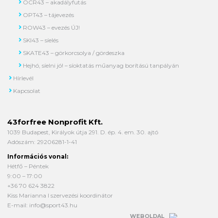
OCR43 – akadályfutás
OPT43 – tájevezés
ROW43 – evezés ÚJ!
SKI43 – síelés
SKATE43 – görkorcsolya / gördeszka
Hejhó, síelni jó! – síoktatás műanyag borítású tanpályán
Hírlevél
Kapcsolat
43forfree Nonprofit Kft.
1039 Budapest, Királyok útja 291. D. ép. 4. em. 30. ajtó
Adószám: 29206281-1-41
Információs vonal:
Hétfő – Péntek
9:00 – 17:00
+36 70 624 3822
Kiss Marianna I szervezési koordinátor
E-mail:
info@sport43.hu
WEBOLDAL