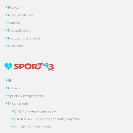
Főoldal
Programleírás
Galéria
Rajzpályázat
Fontos információk
Házirend
Rólunk
Sport43 programról
Programok
BIKE43 – kerékpározás –
CANOE43 – kenuzás / sárkányhajózás
CLIMB43 – falmászás